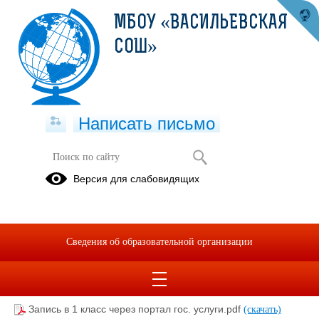
МБОУ «ВАСИЛЬЕВСКАЯ
СОШ»
Написать письмо
Правила приема. Прием в 1 класс.
Версия для слабовидящих
Зачисление
Нормативно
иностранных
- правовые
граждан и
документы
Сведения об образовательной организации
лиц без
гражданства
Запись в 1 класс через портал гос. услуги.pdf
(скачать)