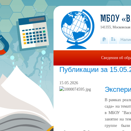
МБОУ «
141355, Московская 
Напи
Сведения об обр
Публикации за 15.05.
15.05.2026
Экспери
В рамках реал
сада» на тема
в МБОУ "Васи
занятие на те
группе были