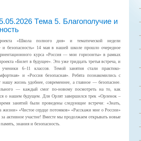
15.05.2026 Тема 5. Благополучие и
ность
оекта «Школа полного дня» и тематической недели
е и безопасность» 14 мая в нашей школе прошло очередное
ориентационного курса «Россия — мои горизонты» в рамках
роекта «Билет в будущее». Это уже тридцать третья встреча, и
 ученики 6–11 классов. Темой занятия стали практико-
мфортная» и «Россия безопасная». Ребята познакомились с
 нашу жизнь удобнее, современнее, а главное — безопаснее.
ельного — каждый смог по-новому посмотреть на то, как
тся о нашем будущем. Для Орлят завершился трек «Орленок –
время занятий были проведены следующие встречи: «Знать,
а жизни» «Чистое сердце потомков» «Расскажи мне о России»
т за активное участие! Вместе мы продолжаем открывать новые
память, знания и безопасность.