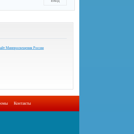
Вход
айт Минпросвещения России
бомы
Контакты