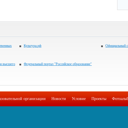
ственных
Культура.рф
Официальный с
 и высшего
Федеральный портал "Российское образование"
азовательной организации
Новости
Условие
Проекты
Фотоаль